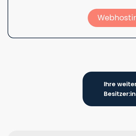
Webhostin
Ihre weite
Besitzer:i