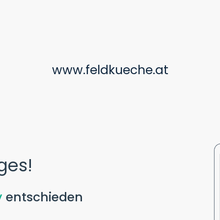
www.feldkueche.at
ges!
y
entschieden