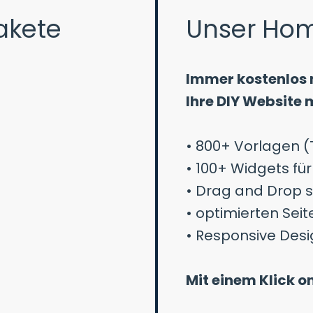
akete
Unser Ho
Immer kostenlos 
Ihre DIY Website m
• 800+ Vorlagen (
• 100+ Widgets für
• Drag and Drop 
• optimierten Sei
• Responsive Desi
Mit einem Klick on